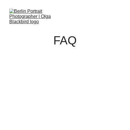
FAQ
FAQ
WIE VIEL KOSTET EINE SESSION?
Mein Honorar variiert je nach Art des Shootings, 
dessen Komplexität, Dauer, Endnutzung und Ort. Um 
ein konkretes Angebot zu erhalten, schreib mir 
einfach eine E-Mail oder nutze das Kontaktformular 
im Bereich „Kontakt“.
WIE ARBEITEST DU?
Während der Fotosession können wir je nach 